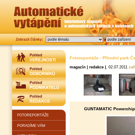
Zobrazit články:
Fotoreportáže - Přírodní park Č
magazín | redakce |
, 02.07.2011
zař
GUNTAMATIC Powerchip
FOTOREPORTÁŽE
PORADÍME VÁM