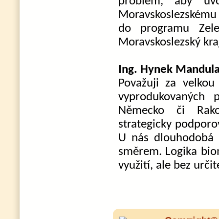
problém, aby uvo
Moravskoslezskému kr
do programu Zel
Moravskoslezský kraj
Ing. Hynek Mandula,
Považuji za velkou
vyprodukovaných p
Německo či Rako
strategicky podporo
U nás dlouhodobá 
směrem. Logika biom
využití, ale bez urč