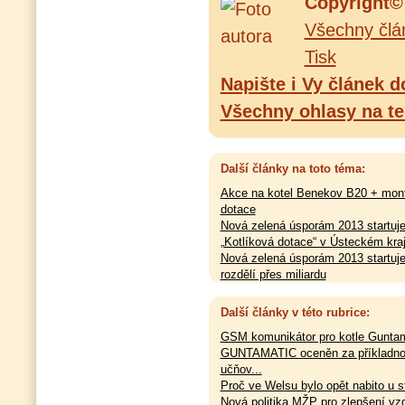
Copyright© 
Všechny člá
Tisk
Napište i Vy článek d
Všechny ohlasy na te
Další články na toto téma:
Akce na kotel Benekov B20 + mont
dotace
Nová zelená úsporám 2013 startuj
„Kotlíková dotace“ v Ústeckém kra
Nová zelená úsporám 2013 startuje,
rozdělí přes miliardu
Dotace na ekologické kotle se na 
spustí v únoru 2012
Další články v této rubrice:
GSM komunikátor pro kotle Guntam
GUNTAMATIC oceněn za příkladno
učňov...
Proč ve Welsu bylo opět nabito u st
Nová politika MŽP pro zlepšení vz