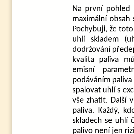
Na první pohled 
maximální obsah 
Pochybuji, že toto
uhlí skladem (u
dodržování předep
kvalita paliva m
emisní paramet
podáváním paliva 
spalovat uhlí s ex
vše zhatit. Další 
paliva. Každý, k
skladech se uhlí 
palivo není jen ri