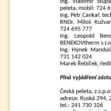
Ing. Vladimír Stup
peleta, mobil: 724 
Ing. Petr Cankař, te
RNDr. Miloš Kužvar
724 695 777
Ing. Leopold Ben
BENEKOVtherm s.r.o
Ing. Hynek Mandula
731 142 024
Marek Řebíček, ředit
Plná vyjádření zást
Česká peleta, z.s.p.o
adresa: Ruská 294, 
tel.: 241 730 326