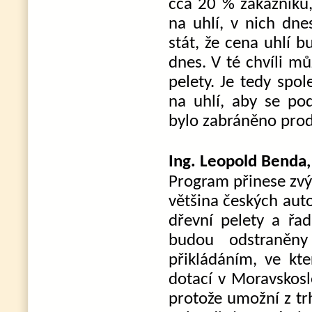
cca 20 % zákazníků,
na uhlí, v nich dne
stát, že cena uhlí 
dnes. V té chvíli m
pelety. Je tedy spo
na uhlí, aby se po
bylo zabráněno prode
Ing. Leopold Benda
Program přinese zvý
většina českých auto
dřevní pelety a řad
budou odstraněny
přikládáním, ve kt
dotací v Moravskosl
protože umožní z tr