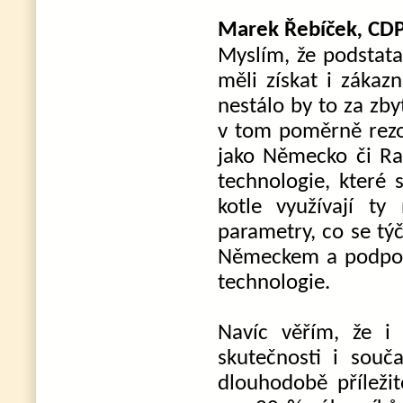
Marek
Řebíček
,
CDP.
Myslím, že podstata
měli získat i zákazn
nestálo by to za zb
v tom poměrně rezol
jako Německo či Ra
technologie, které s
kotle využívají ty 
parametry, co se týč
Německem a podporo
technologie.
Navíc věřím, že i
skutečnosti i souč
dlouhodobě příležit