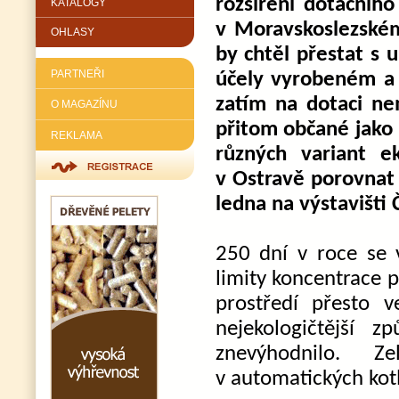
rozšíření dotačníh
KATALOGY
v Moravskoslezském
OHLASY
by chtěl přestat s 
PARTNEŘI
účely vyrobeném a t
zatím na dotaci ne
O MAGAZÍNU
přitom občané jako 
REKLAMA
různých variant e
v Ostravě porovnat 
ledna na výstavišti 
250 dní v roce se 
limity koncentrace p
prostředí přesto 
nejekologičtější 
znevýhodnilo. 
v automatických kotl