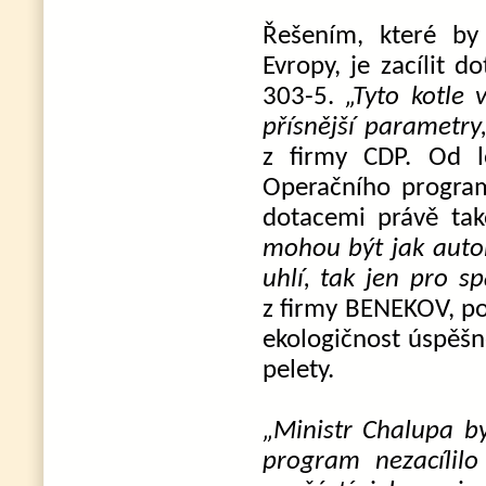
Řešením, které by
Evropy, je zacílit 
303-5.
„Tyto kotle 
přísnější parametry
z firmy CDP. Od l
Operačního program
dotacemi právě tak
mohou být jak autom
uhlí, tak jen pro sp
z firmy BENEKOV, po
ekologičnost úspěšně
pelety.
„Ministr Chalupa by
program nezacílilo