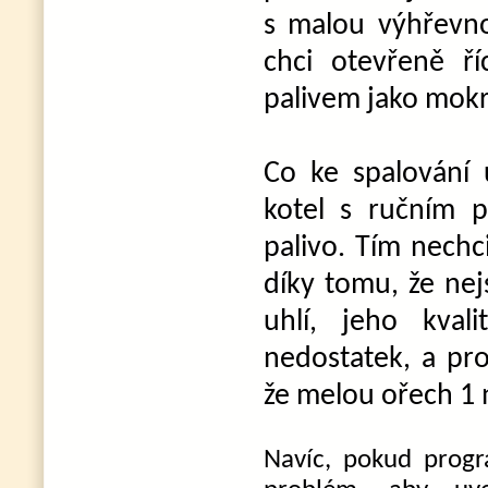
s malou výhřevno
chci otevřeně ř
palivem jako mokr
Co ke spalování 
kotel s ručním p
palivo. Tím nechci 
díky tomu, že nej
uhlí, jeho kvali
nedostatek, a pro
že melou ořech 1 
Navíc, pokud progr