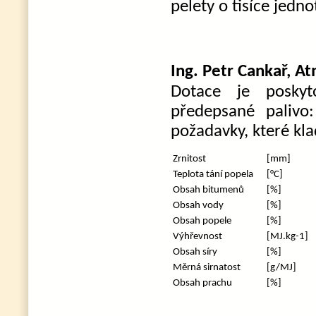
pelety o tisíce jedno
Ing. Petr Cankař, A
Dotace je poskyt
předepsané paliv
požadavky, které kla
Zrnitost
[mm]
Teplota tání popela
[°C]
Obsah bitumenů
[%]
Obsah vody
[%]
Obsah popele
[%]
Výhřevnost
[MJ.kg-1]
Obsah síry
[%]
Měrná sirnatost
[g/MJ]
Obsah prachu
[%]