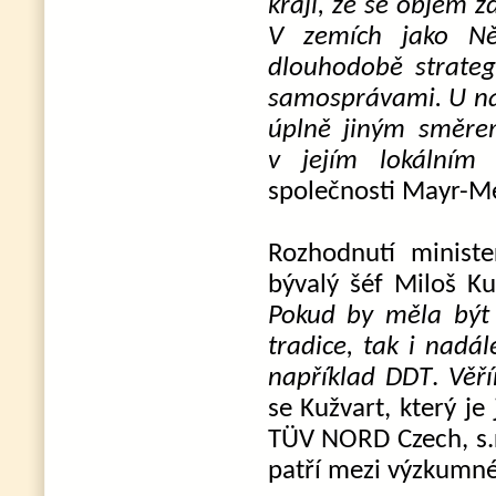
kraji, že se objem 
V zemích jako Ně
dlouhodobě strateg
samosprávami. U ná
úplně jiným směre
v jejím lokálním v
společnosti Mayr-Me
Rozhodnutí minister
bývalý šéf Miloš K
Pokud by měla být
tradice, tak i nadá
například DDT
.
Věř
se Kužvart, který je
TÜV NORD Czech, s.r
patří mezi výzkumné 