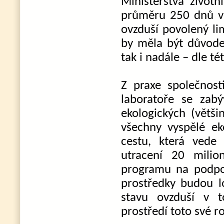
Ministerstva život
průměru 250 dnů v 
ovzduší povolený li
by měla být důvode
tak i nadále – dle té
Z praxe společnost
laboratoře se zabý
ekologických (větši
všechny vyspělé ek
cestu, která vede
utracení 20 mili
programu na podpor
prostředky budou lo
stavu ovzduší v t
prostředí toto své r