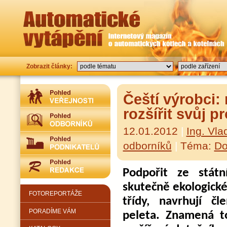
Zobrazit články:
Čeští výrobci:
rozšířit svůj p
12.01.2012
|
Ing. Vla
odborníků
|
Téma:
Do
Podpořit ze stát
skutečně ekologické
FOTOREPORTÁŽE
třídy, navrhují č
PORADÍME VÁM
peleta. Znamená t