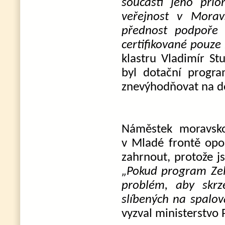
součástí jeho prio
veřejnost v Morav
přednost podpoře 
certifikované pouze
klastru Vladimír St
byl dotační progra
znevýhodňovat na d
Náměstek moravsko
v Mladé frontě opo
zahrnout, protože 
„Pokud program Zele
problém, aby skrz
slíbených na spalová
vyzval ministerstvo 