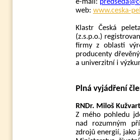
e-mail:
predseda@ce
web:
www.ceska-pel
Klastr Česká pele
(z.s.p.o.) registro
firmy z oblasti vý
producenty dřevěnýc
a univerzitní i výzku
Plná vyjádření čl
RNDr. Miloš Kužvart
Z mého pohledu jde 
nad rozumným přís
zdrojů energií, jako 