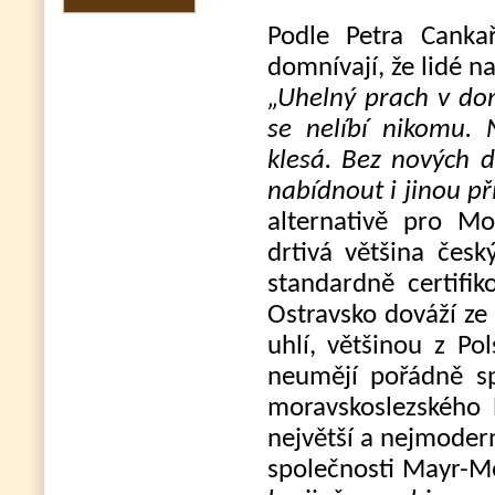
Podle Petra Cank
domnívají, že lidé n
„Uhelný prach v dom
se nelíbí nikomu. N
klesá. Bez nových d
nabídnout i jinou pří
alternativě pro Mor
drtivá většina čes
standardně certifi
Ostravsko dováží ze
uhlí, většinou z Po
neumějí pořádně sp
moravskoslezského 
největší a nejmodern
společnosti Mayr-M