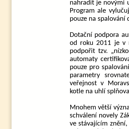
nahradit je novými 
Program ale vylučuj
pouze na spalování d
Dotační podpora aut
od roku 2011 je v 
podpořit tzv. „nízk
automaty certifikov
pouze pro spalování
parametry srovna
veřejnost v Moravs
kotle na uhlí splňova
Mnohem větší význam
schválení novely Zá
ve stávajícím znění