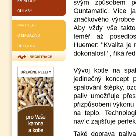
svým způsobem pos
KATALOGY
Guntamatic. Více ja
OHLASY
značkového výrobce 
PARTNEŘI
Aby vždy vše takto 
téměř až posedlost
O MAGAZÍNU
Huemer: "Kvalita je
REKLAMA
dokonalost ", říká řed
Vývoj kotle na spa
jedinečný koncept 
spalování štěpky, oz
paliv umožňuje přes
přizpůsobení výkonu
na teplo. Technolog
navíc zajišťuje perfek
Také doprava paliv