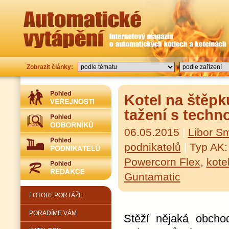
Zobrazit články:
Kotel na štěpk
tažení s techn
06.05.2015
|
Libor S
podnikatelů
|
Typ AK
Powercorn Flex
,
kote
Guntamatic
FOTOREPORTÁŽE
PORADÍME VÁM
Stěží nějaká obchod