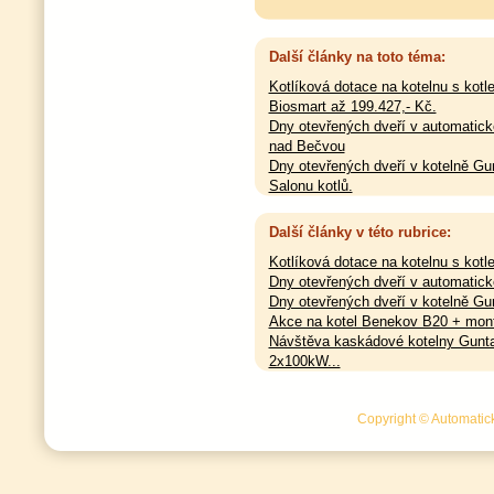
Další články na toto téma:
Kotlíková dotace na kotelnu s kot
Biosmart až 199.427,- Kč.
Dny otevřených dveří v automatick
nad Bečvou
Dny otevřených dveří v kotelně Gu
Salonu kotlů.
Návštěva kaskádové kotelny Gun
po 42 měsících provozu.
Další články v této rubrice:
Hybridní řešení Guntamatic - kotel 
Kotlíková dotace na kotelnu s kot
tepelné čerpadlo
Dny otevřených dveří v automatické
Dny otevřených dveří v kotelně Gun
Akce na kotel Benekov B20 + montá
Návštěva kaskádové kotelny Gunt
2x100kW...
Copyright © Automatick