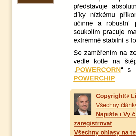
představuje absolutn
díky nízkému přík
účinné a robustní 
soukolím pracuje ma
extrémně stabilní s
Se zaměřením na ze
vedle kotle na štěp
„
POWERCORN
“ s 
POWERCHIP
.
Copyright© L
Všechny článk
Napište i Vy 
zaregistrovat
Všechny ohlasy na te