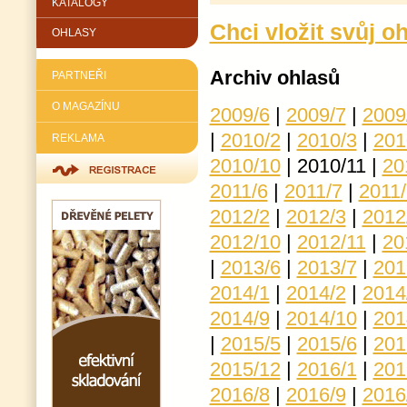
KATALOGY
Chci vložit svůj o
OHLASY
Archiv ohlasů
PARTNEŘI
O MAGAZÍNU
2009/6
|
2009/7
|
2009
|
2010/2
|
2010/3
|
201
REKLAMA
2010/10
|
2010/11
|
20
2011/6
|
2011/7
|
2011/
2012/2
|
2012/3
|
2012
2012/10
|
2012/11
|
20
|
2013/6
|
2013/7
|
201
2014/1
|
2014/2
|
2014
2014/9
|
2014/10
|
201
|
2015/5
|
2015/6
|
201
2015/12
|
2016/1
|
201
2016/8
|
2016/9
|
2016