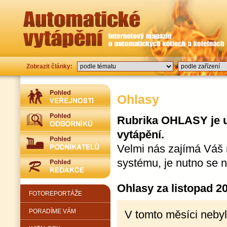
Zobrazit články:
Ohlasy
Rubrika OHLASY je u
vytápění.
Velmi nás zajímá Váš 
systému, je nutno se 
Ohlasy za listopad 2
FOTOREPORTÁŽE
PORADÍME VÁM
V tomto měsíci nebyl