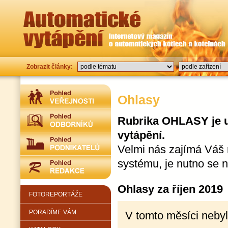
Zobrazit články:
Ohlasy
Rubrika OHLASY je u
vytápění.
Velmi nás zajímá Váš 
systému, je nutno se 
Ohlasy za říjen 2019
FOTOREPORTÁŽE
PORADÍME VÁM
V tomto měsíci nebyl