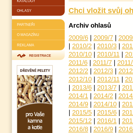
KATALOGY
Chci vložit svůj o
OHLASY
Archiv ohlasů
PARTNEŘI
O MAGAZÍNU
2009/6
|
2009/7
|
2009
|
2010/2
|
2010/3
|
201
REKLAMA
2010/10
|
2010/11
|
20
2011/6
|
2011/7
|
2011/
2012/2
|
2012/3
|
2012
2012/10
|
2012/11
|
20
|
2013/6
|
2013/7
|
201
2014/1
|
2014/2
|
2014
2014/9
|
2014/10
|
201
|
2015/5
|
2015/6
|
201
2015/12
|
2016/1
|
201
2016/8
|
2016/9
|
2016