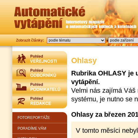
Zobrazit články:
Ohlasy
Rubrika OHLASY je u
vytápění.
Velmi nás zajímá Váš 
systému, je nutno se 
Ohlasy za březen 20
FOTOREPORTÁŽE
PORADÍME VÁM
V tomto měsíci nebyl