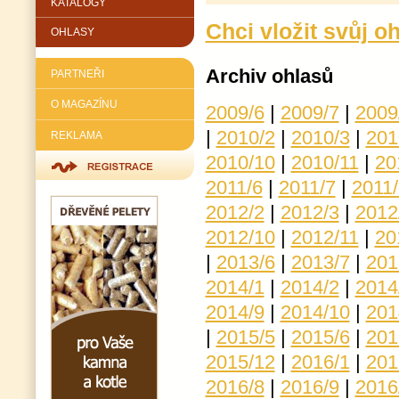
KATALOGY
Chci vložit svůj o
OHLASY
Archiv ohlasů
PARTNEŘI
O MAGAZÍNU
2009/6
|
2009/7
|
2009
|
2010/2
|
2010/3
|
201
REKLAMA
2010/10
|
2010/11
|
20
2011/6
|
2011/7
|
2011/
2012/2
|
2012/3
|
2012
2012/10
|
2012/11
|
20
|
2013/6
|
2013/7
|
201
2014/1
|
2014/2
|
2014
2014/9
|
2014/10
|
201
|
2015/5
|
2015/6
|
201
2015/12
|
2016/1
|
201
2016/8
|
2016/9
|
2016