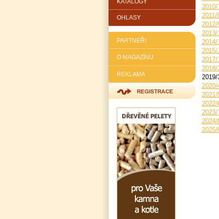
KATALOGY
2010/
2011/
OHLASY
2012/
2013/
PARTNEŘI
2014/
2015/
O MAGAZÍNU
2017/
2018/
REKLAMA
2019/
2020/
2021/
2022/
2023/
2024/
2025/