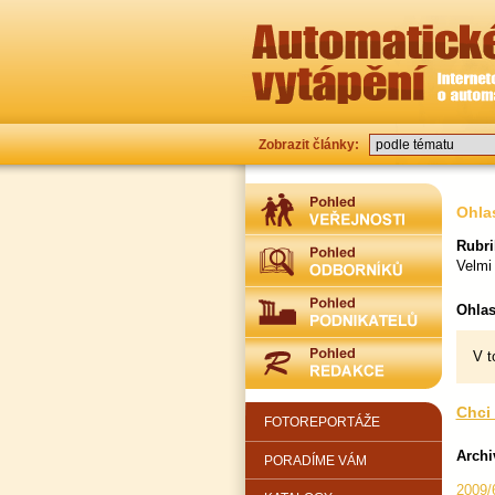
Zobrazit články:
Ohla
Rubri
Velmi
Ohlas
V t
Chci 
FOTOREPORTÁŽE
Archi
PORADÍME VÁM
2009/