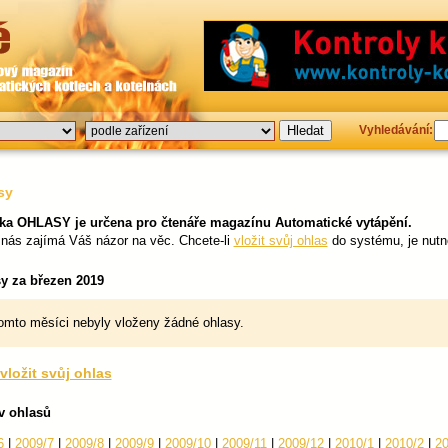
Vyhledávání:
sy
ka OHLASY je určena pro čtenáře magazínu Automatické vytápění.
 nás zajímá Váš názor na věc. Chcete-li
vložit svůj ohlas
do systému, je nutn
y za březen 2019
omto měsíci nebyly vloženy žádné ohlasy.
vložit svůj ohlas
v ohlasů
6
|
2009/7
|
2009/8
|
2009/9
|
2009/10
|
2009/11
|
2009/12
|
2010/1
|
2010/2
|
20