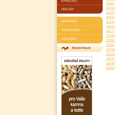
KATALOGY
2010/
2011/
OHLASY
2012/
2013/
PARTNEŘI
2014/
2015/
O MAGAZÍNU
2017/
2018/
REKLAMA
2019/
2020/
2021/
2022/
2023/
2024/
2025/