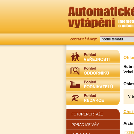
Zobrazit články:
Ohla
Rubri
Velmi
Ohlas
V t
Chci 
FOTOREPORTÁŽE
Archi
PORADÍME VÁM
2009/