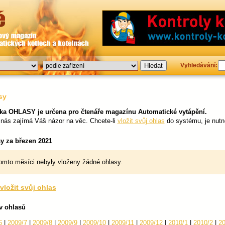
Vyhledávání:
sy
ka OHLASY je určena pro čtenáře magazínu Automatické vytápění.
 nás zajímá Váš názor na věc. Chcete-li
vložit svůj ohlas
do systému, je nutn
y za březen 2021
omto měsíci nebyly vloženy žádné ohlasy.
vložit svůj ohlas
v ohlasů
6
|
2009/7
|
2009/8
|
2009/9
|
2009/10
|
2009/11
|
2009/12
|
2010/1
|
2010/2
|
20