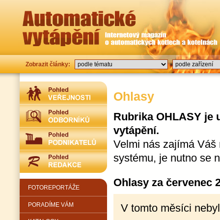
Zobrazit články:
Ohlasy
Rubrika OHLASY je u
vytápění.
Velmi nás zajímá Váš 
systému, je nutno se 
Ohlasy za červenec 
FOTOREPORTÁŽE
PORADÍME VÁM
V tomto měsíci nebyl