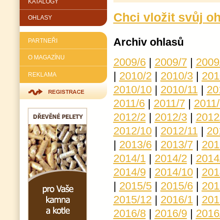
KATALOGY
Chci vložit svůj o
OHLASY
Archiv ohlasů
PARTNEŘI
O MAGAZÍNU
2009/6
|
2009/7
|
2009
|
2010/2
|
2010/3
|
201
REKLAMA
2010/10
|
2010/11
|
20
2011/6
|
2011/7
|
2011/
2012/2
|
2012/3
|
2012
2012/10
|
2012/11
|
20
|
2013/6
|
2013/7
|
201
2014/1
|
2014/2
|
2014
2014/9
|
2014/10
|
201
|
2015/5
|
2015/6
|
201
2015/12
|
2016/1
|
201
2016/8
|
2016/9
|
2016