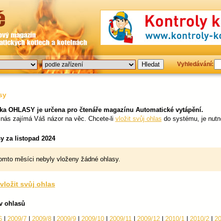
Vyhledávání:
sy
ka OHLASY je určena pro čtenáře magazínu Automatické vytápění.
 nás zajímá Váš názor na věc. Chcete-li
vložit svůj ohlas
do systému, je nutn
y za listopad 2024
omto měsíci nebyly vloženy žádné ohlasy.
vložit svůj ohlas
v ohlasů
6
|
2009/7
|
2009/8
|
2009/9
|
2009/10
|
2009/11
|
2009/12
|
2010/1
|
2010/2
|
20