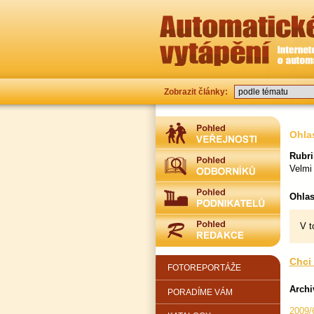
Zobrazit články:
Ohla
Rubri
Velmi
Ohlas
V t
Chci 
FOTOREPORTÁŽE
Archi
PORADÍME VÁM
2009/