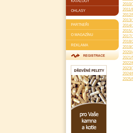
KATALOGY
2010/
2011/
OHLASY
2012/
2013/
PARTNEŘI
2014/
2015/
O MAGAZÍNU
2017/
2018/
REKLAMA
2019/
2020/
2021/
2022/
2023/
2024/
2025/